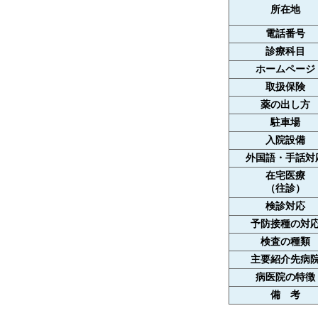
所在地
電話番号
診療科目
ホームページ
取扱保険
薬の出し方
駐車場
入院設備
外国語・手話対
在宅医療
（往診）
検診対応
予防接種の対
検査の種類
主要紹介先病
病医院の特徴
備 考