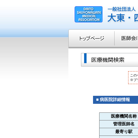
この
※ブ
■ 病医院詳細情報
医療機関名称
管理医師名
最寄り駅