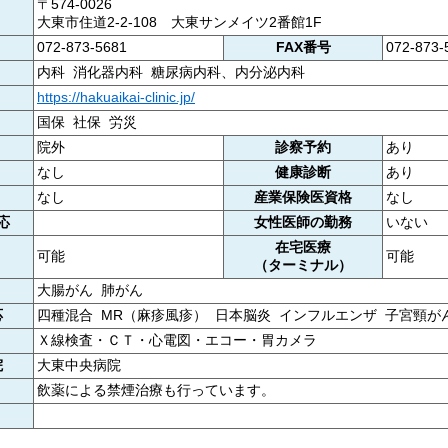
〒574-0026
大東市住道2-2-108 大東サンメイツ2番館1F
072-873-5681
FAX番号
072-873-
内科 消化器内科 糖尿病内科、内分泌内科
https://hakuaikai-clinic.jp/
国保 社保 労災
院外
診察予約
あり
なし
健康診断
あり
なし
産業保険医資格
なし
応
女性医師の勤務
いない
在宅医療
可能
可能
（ターミナル）
大腸がん 肺がん
応
四種混合 MR（麻疹風疹） 日本脳炎 インフルエンザ 子宮頸が
Ｘ線検査・ＣＴ・心電図・エコー・胃カメラ
院
大東中央病院
飲薬による禁煙治療も行っています。