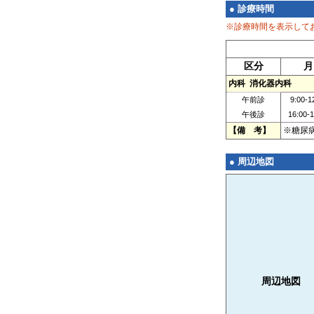
● 診療時間
※診療時間を表示して
区分
月
内科 消化器内科
午前診
9:00-1
午後診
16:00-1
【備 考】
※糖尿
● 周辺地図
周辺地図