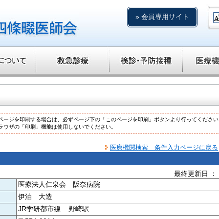
» 会員専用サイト
ページを印刷する場合は、必ずページ下の「このページを印刷」ボタンより行ってください
ラウザの「印刷」機能は使用しないでください。
医療機関検索 条件入力ページに戻る
最終更新日 ： 20
医療法人仁泉会 阪奈病院
伊泊 大造
JR学研都市線 野崎駅