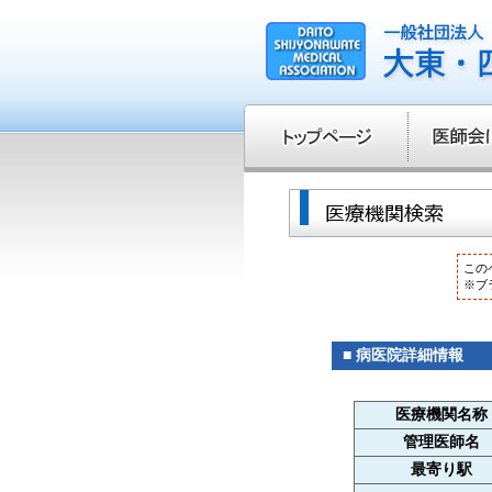
この
※ブ
■ 病医院詳細情報
医療機関名称
管理医師名
最寄り駅