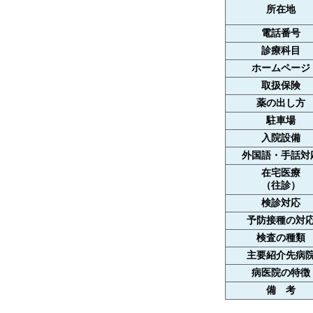
所在地
電話番号
診療科目
ホームページ
取扱保険
薬の出し方
駐車場
入院設備
外国語・手話対
在宅医療
（往診）
検診対応
予防接種の対
検査の種類
主要紹介先病
病医院の特徴
備 考