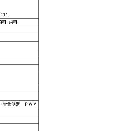
1114
線科 歯科
・骨量測定・ＰＷＶ