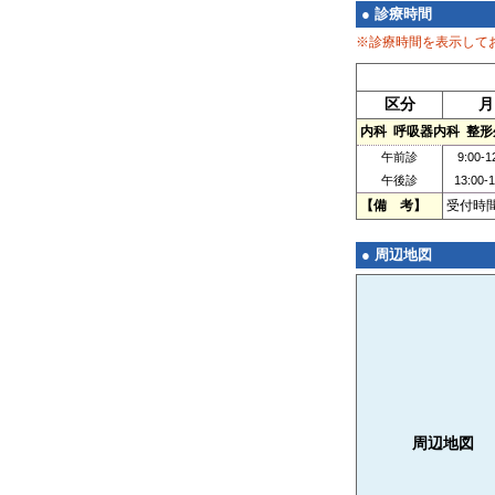
● 診療時間
※診療時間を表示して
区分
月
内科 呼吸器内科 整
午前診
9:00-1
午後診
13:00-1
【備 考】
受付時間
● 周辺地図
周辺地図