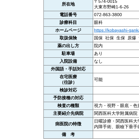
〒574-0015
所在地
大東市野崎1-6-26
電話番号
072-863-3800
診療科目
眼科
ホームページ
https://kobayashi-ganka
取扱保険
国保 社保 生保 原爆
薬の出し方
院内
駐車場
あり
入院設備
なし
外国語・手話対応
在宅医療
可能
（往診）
検診対応
予防接種の対応
検査の種類
視力・視野・眼底・色
主要紹介先病院
関西医科大学附属病院
日曜診療・関西医科大
病医院の特徴
内障手術、眼瞼下垂手
備 考